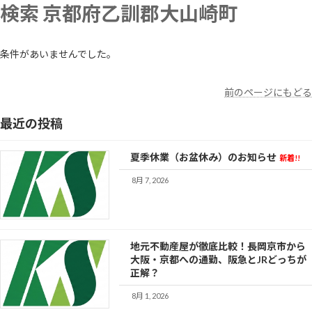
コ
ナ
検索 京都府乙訓郡大山崎町
ン
ビ
テ
ゲ
ン
ー
条件があいませんでした。
ツ
シ
へ
ョ
ス
ン
前のページにもどる
キ
に
ッ
移
最近の投稿
プ
動
夏季休業（お盆休み）のお知らせ
新着!!
8月 7, 2026
地元不動産屋が徹底比較！長岡京市から
大阪・京都への通勤、阪急とJRどっちが
正解？
8月 1, 2026